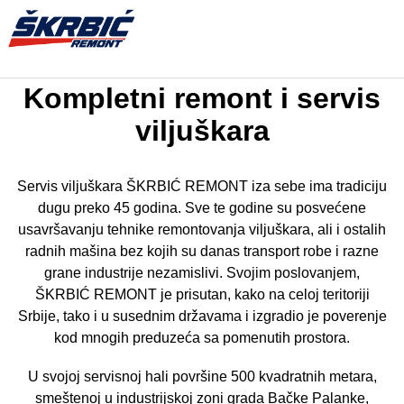
Naslovna
Main
Kompletni remont i servis
menu
O nama
viljuškara
Servis viljuškara
Servis viljuškara ŠKRBIĆ REMONT iza sebe ima tradiciju
Trakcione baterije
dugu preko 45 godina. Sve te godine su posvećene
usavršavanju tehnike remontovanja viljuškara, ali i ostalih
Solar-panel baterije
radnih mašina bez kojih su danas transport robe i razne
Servis hidraulike
grane industrije nezamislivi. Svojim poslovanjem,
ŠKRBIĆ REMONT je prisutan, kako na celoj teritoriji
Gume za viljuškare
Srbije, tako i u susednim državama i izgradio je poverenje
kod mnogih preduzeća sa pomenutih prostora.
Peskarenje
U svojoj servisnoj hali površine 500 kvadratnih metara,
Komora za bojenje
smeštenoj u industrijskoj zoni grada Bačke Palanke,