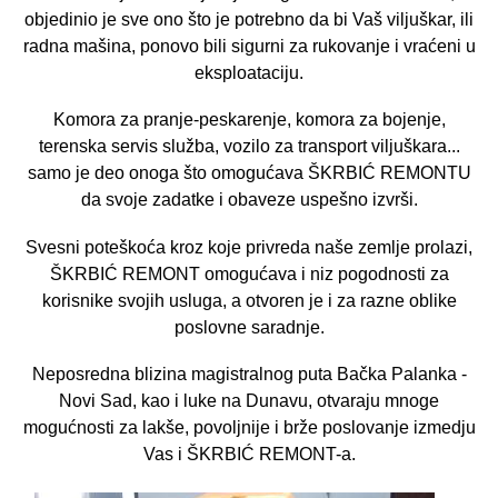
objedinio je sve ono što je potrebno da bi Vaš viljuškar, ili
Šlep-služba
radna mašina, ponovo bili sigurni za rukovanje i vraćeni u
eksploataciju.
Kontakt
Komora za pranje-peskarenje, komora za bojenje,
terenska servis služba, vozilo za transport viljuškara...
samo je deo onoga što omogućava ŠKRBIĆ REMONTU
da svoje zadatke i obaveze uspešno izvrši.
Svesni poteškoća kroz koje privreda naše zemlje prolazi,
ŠKRBIĆ REMONT omogućava i niz pogodnosti za
korisnike svojih usluga, a otvoren je i za razne oblike
poslovne saradnje.
Neposredna blizina magistralnog puta Bačka Palanka -
Novi Sad, kao i luke na Dunavu, otvaraju mnoge
mogućnosti za lakše, povoljnije i brže poslovanje izmedju
Vas i ŠKRBIĆ REMONT-a.