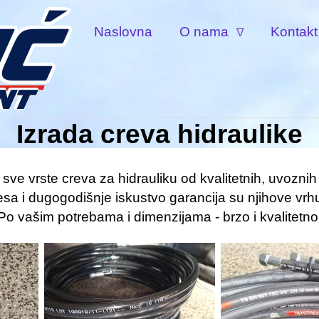
Naslovna
O nama
Kontakt
Servis viljuškara
Main
Trakcione baterije
menu
Solar-panel baterije
Izrada creva hidraulike
Servis hidraulike
Gume za viljuškare
sve vrste creva za hidrauliku od kvalitetnih, uvozni
Peskarenje
sa i dugogodišnje iskustvo garancija su njihove vrh
Po vašim potrebama i dimenzijama - brzo i kvalitetno
Komora za bojenje
Šlep-služba