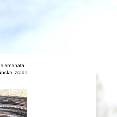
h elemenata.
unske izrade.
.